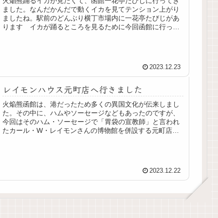
火焔熊踊るイカが見たくて、函館一花亭たびじに行ってき
ました。なんだかんだで動くイカを見てテンション上がり
ましたね。駅前のどんぶり横丁市場内に一花亭たびじがあ
ります イカが踊るところを見るために今回函館に行った
といっても過言ではなく、今回は躊...
2023.12.23
レイモンハウス元町店へ行きました
火焔熊函館は、港だったため多くの異国文化が伝来しまし
た。その中に、ハムやソーセージなどもあったのですが、
今回はそのハム・ソーセージで「胃袋の宣教師」と言われ
たカール・W・レイモンさんの博物館を併設する元町店に
行ってきました。カール・レイモン...
2023.12.22