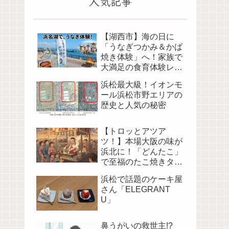
人気記事
【湖西市】海の日に
「うなぎつかみ＆かば
焼き体験」へ！家族で
大満足の食育体験レポ
（海湖館）
浜松最大級！イオンモ
ール浜松市野エリアの
歴史と人気の秘密
【トロッとアツア
ツ！】本場大阪の味が
浜北に！「どんたこ」
で至福のたこ焼きタイ
ム
浜松で話題のケーキ屋
さん「ELEGRANT
U」
鼻うがいの救世主!?