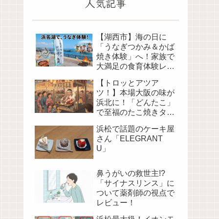
人気記事
【湖西市】海の日に
「うなぎつかみ＆かば
焼き体験」へ！家族で
大満足の食育体験レポ
（海湖館）
【トロッとアツア
ツ！】本場大阪の味が
浜北に！「どんたこ」
で至福のたこ焼きタイ
ム
浜松で話題のケーキ屋
さん「ELEGRANT
U」
鼻うがいの救世主!?
「サイナスリンス」に
ついて薬剤師の視点で
レビュー！