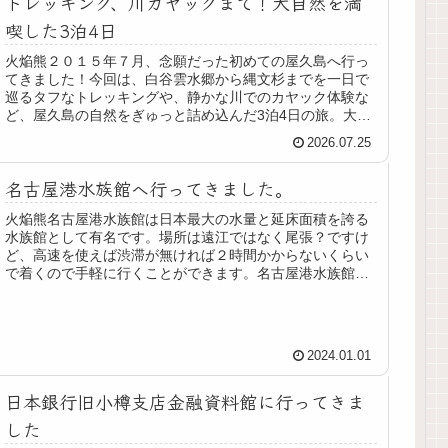
トレッキング、川カヤックまで！大自然を満
喫した3泊4日
火焔熊２０１５年７月、念願だった初めての屋久島へ行っ
てきました！今回は、白谷雲水郷から縄文杉までを一日で
巡るタフなトレッキングや、静かな川でのカヤック体験な
ど、屋久島の自然をぎゅっと詰め込んだ3泊4日の旅。大ま
かな旅程はこんな感じです。1日...
2026.07.25
名古屋港水族館へ行ってきました。
火焔熊名古屋港水族館は日本最大の水量と延床面積を誇る
水族館として有名です。場所は遠江ではなく尾張？ですけ
ど、高速を使えば渋滞が無ければ２時間かからないくらい
で着くので手軽に行くことができます。名古屋港水族館は
ガーデンふ頭内にある 名古屋港水...
2024.01.01
日本銀行旧小樽支店金融資料館に行ってきま
した