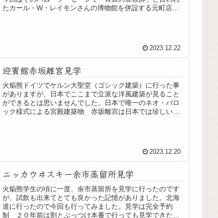
たカール・W・レイモンさんの博物館を併設する元町店に
行ってきました。カール・レイモン...
2023.12.22
迎賓館赤坂離宮見学
火焔熊ドイツでケルン大聖堂（ゴシック建築）に行った事
がありますが、日本でここまで立派な洋風建築が見ること
ができるとは思いませんでした。日本で唯一のネオ・バロ
ック様式による宮殿建築物 赤坂離宮は日本では珍しい洋
風の城です。鹿鳴館をはじめとする...
2023.12.20
ニッカウヰスキー余市蒸留所見学
火焔熊学生の頃に一度、余市蒸留所を見学に行ったのです
が、試飲も出来てとても良かった記憶がありました。北海
道に行ったので今回も行ってみました。見学は完全予約
制 ２０年前は割とぶっつけ本番で行っても見学できたと