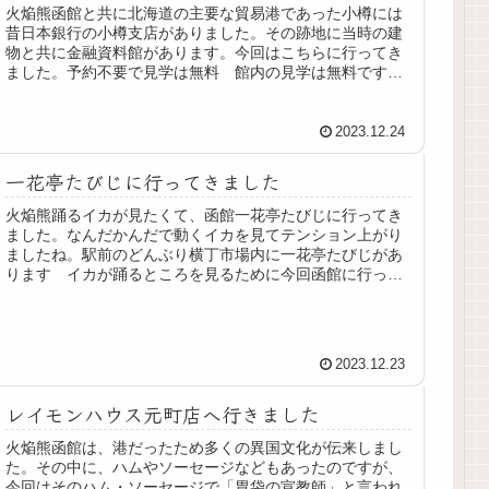
火焔熊函館と共に北海道の主要な貿易港であった小樽には
昔日本銀行の小樽支店がありました。その跡地に当時の建
物と共に金融資料館があります。今回はこちらに行ってき
ました。予約不要で見学は無料 館内の見学は無料です。
館内の展示は結構しっかりしている...
2023.12.24
一花亭たびじに行ってきました
火焔熊踊るイカが見たくて、函館一花亭たびじに行ってき
ました。なんだかんだで動くイカを見てテンション上がり
ましたね。駅前のどんぶり横丁市場内に一花亭たびじがあ
ります イカが踊るところを見るために今回函館に行った
といっても過言ではなく、今回は躊...
2023.12.23
レイモンハウス元町店へ行きました
火焔熊函館は、港だったため多くの異国文化が伝来しまし
た。その中に、ハムやソーセージなどもあったのですが、
今回はそのハム・ソーセージで「胃袋の宣教師」と言われ