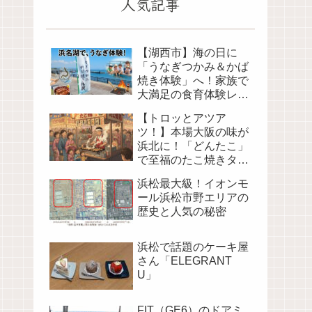
人気記事
【湖西市】海の日に
「うなぎつかみ＆かば
焼き体験」へ！家族で
大満足の食育体験レポ
（海湖館）
【トロッとアツア
ツ！】本場大阪の味が
浜北に！「どんたこ」
で至福のたこ焼きタイ
ム
浜松最大級！イオンモ
ール浜松市野エリアの
歴史と人気の秘密
浜松で話題のケーキ屋
さん「ELEGRANT
U」
FIT（GE6）のドアミ