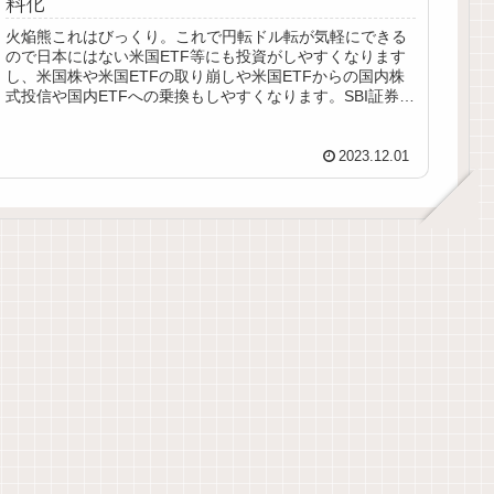
料化
火焔熊これはびっくり。これで円転ドル転が気軽にできる
ので日本にはない米国ETF等にも投資がしやすくなります
し、米国株や米国ETFの取り崩しや米国ETFからの国内株
式投信や国内ETFへの乗換もしやすくなります。SBI証券で
は為替手数料すら無料...
2023.12.01