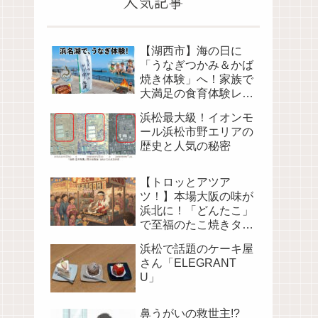
人気記事
【湖西市】海の日に
「うなぎつかみ＆かば
焼き体験」へ！家族で
大満足の食育体験レポ
（海湖館）
浜松最大級！イオンモ
ール浜松市野エリアの
歴史と人気の秘密
【トロッとアツア
ツ！】本場大阪の味が
浜北に！「どんたこ」
で至福のたこ焼きタイ
ム
浜松で話題のケーキ屋
さん「ELEGRANT
U」
鼻うがいの救世主!?