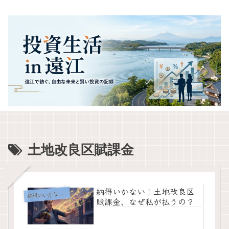
土地改良区賦課金
納得いかない！土地改良区
納
得のいかない支出
賦課金、なぜ私が払うの？