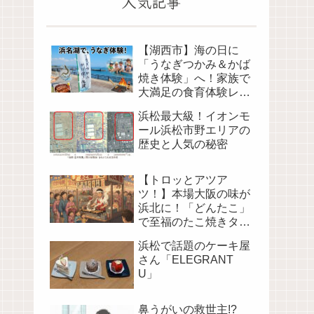
人気記事
【湖西市】海の日に
「うなぎつかみ＆かば
焼き体験」へ！家族で
大満足の食育体験レポ
（海湖館）
浜松最大級！イオンモ
ール浜松市野エリアの
歴史と人気の秘密
【トロッとアツア
ツ！】本場大阪の味が
浜北に！「どんたこ」
で至福のたこ焼きタイ
ム
浜松で話題のケーキ屋
さん「ELEGRANT
U」
鼻うがいの救世主!?