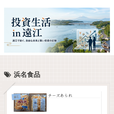
浜名食品
チーズあられ
遠江